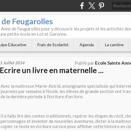
 de Feugarolles
 Anne de Feugarolles pour y découvrir les projets et les activités de
une petite école en Lot et Garonne.
uipe Educative
Frais de Scolarité
Agenda
La cantine
1 Juillet 2014
Publié par
Ecole Sainte Ann
Ecrire un livre en maternelle ...
Avec la maitresse Marie-Astrid, enseignante spécialisée qui intervi
journées par semaine à l'école, les élèves de grande section ont trav
de la dernière période à l'écriture d'un livre.
Il a fallu lire des contes traditionnels, repérer les étapes du récit, ch
personnages et inventer de nouvelles aventures, dicter à la maîtresse
copier ce texte en écriture cursive pour afficher cette histoire en cl