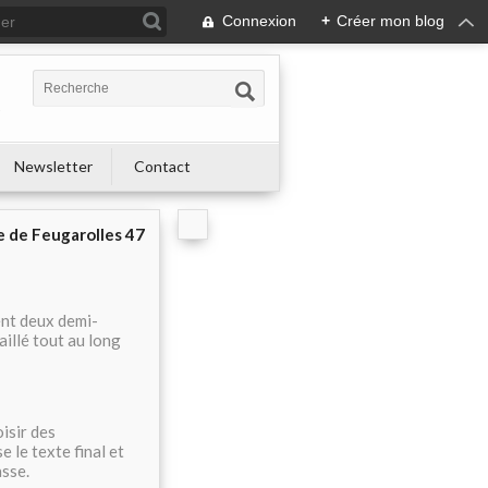
Connexion
+
Créer mon blog
s
Newsletter
Contact
e de Feugarolles 47
ent deux demi-
aillé tout au long
oisir des
 le texte final et
asse.