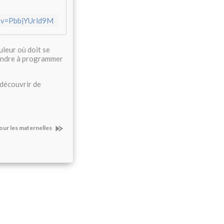
?v=PbbjYUrld9M
uleur où doit se
rendre à programmer
découvrir de
our les maternelles