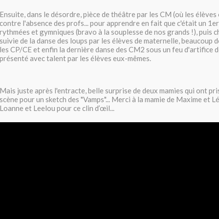
Ensuite, dans le désordre, pièce de théâtre par les CM (où les élèves
contre l'absence des profs... pour apprendre en fait que c'était un 1er 
rythmées et gymniques (bravo à la souplesse de nos grands !), puis c
suivie de la danse des loups par les élèves de maternelle, beaucoup d
les CP/CE et enfin la dernière danse des CM2 sous un feu d'artifice d
présenté avec talent par les élèves eux-mêmes.
Mais juste après l'entracte, belle surprise de deux mamies qui ont pri
scène pour un sketch des "Vamps"... Merci à la mamie de Maxime et Léo
Loanne et Leelou pour ce clin d’œil...