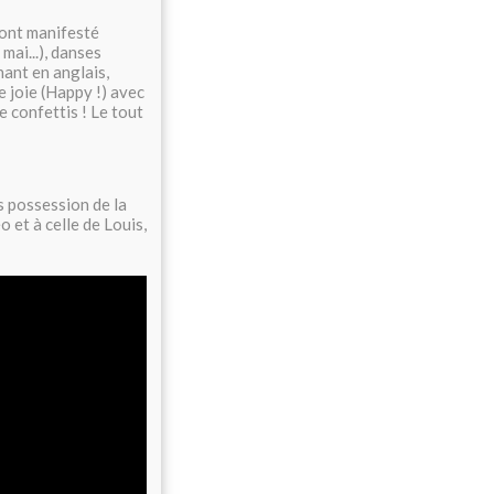
 ont manifesté
mai...), danses
hant en anglais,
e joie (Happy !) avec
e confettis ! Le tout
s possession de la
 et à celle de Louis,