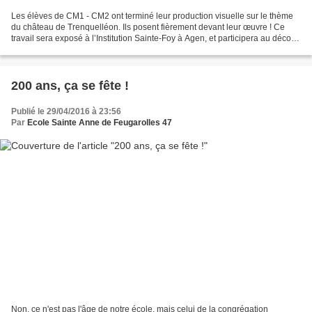
Les élèves de CM1 - CM2 ont terminé leur production visuelle sur le thème
du château de Trenquelléon. Ils posent fièrement devant leur œuvre ! Ce
travail sera exposé à l’Institution Sainte-Foy à Agen, et participera au décor
des festivités du bicentenaire...
200 ans, ça se fête !
Publié le 29/04/2016 à 23:56
Par
Ecole Sainte Anne de Feugarolles 47
Non, ce n'est pas l'âge de notre école, mais celui de la congrégation