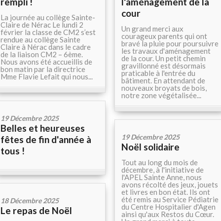
rempli !
l'aménagement de la
cour
La journée au collège Sainte-
Claire de Nérac Le lundi 2
Un grand merci aux
février la classe de CM2 s’est
courageux parents qui ont
rendue au collège Sainte
bravé la pluie pour poursuivre
Claire à Nérac dans le cadre
les travaux d'aménagement
de la liaison CM2 – 6ème.
de la cour. Un petit chemin
Nous avons été accueillis de
gravillonné est désormais
bon matin par la directrice
praticable à l'entrée du
Mme Flavie Lefait qui nous...
bâtiment. En attendant de
nouveaux broyats de bois,
notre zone végétalisée...
19 Décembre 2025
Belles et heureuses
19 Décembre 2025
fêtes de fin d'année à
Noël solidaire
tous !
Tout au long du mois de
décembre, à l'initiative de
l'APEL Sainte Anne, nous
avons récolté des jeux, jouets
et livres en bon état. Ils ont
été remis au Service Pédiatrie
18 Décembre 2025
du Centre Hospitalier d'Agen
Le repas de Noël
ainsi qu'aux Restos du Cœur.