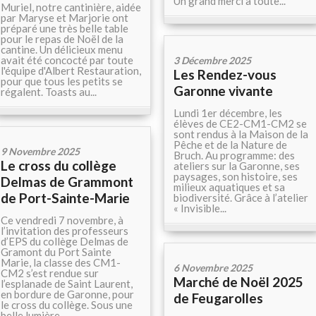
Un grand merci à toute...
Muriel, notre cantinière, aidée
par Maryse et Marjorie ont
préparé une très belle table
pour le repas de Noël de la
cantine. Un délicieux menu
avait été concocté par toute
3 Décembre 2025
l'équipe d'Albert Restauration,
Les Rendez-vous
pour que tous les petits se
Garonne vivante
régalent. Toasts au...
Lundi 1er décembre, les
élèves de CE2-CM1-CM2 se
sont rendus à la Maison de la
Pêche et de la Nature de
9 Novembre 2025
Bruch. Au programme: des
Le cross du collège
ateliers sur la Garonne, ses
paysages, son histoire, ses
Delmas de Grammont
milieux aquatiques et sa
de Port-Sainte-Marie
biodiversité. Grâce à l’atelier
« Invisible...
Ce vendredi 7 novembre, à
l’invitation des professeurs
d’EPS du collège Delmas de
Gramont du Port Sainte
Marie, la classe des CM1-
6 Novembre 2025
CM2 s’est rendue sur
Marché de Noël 2025
l’esplanade de Saint Laurent,
en bordure de Garonne, pour
de Feugarolles
le cross du collège. Sous une
belle lumière...