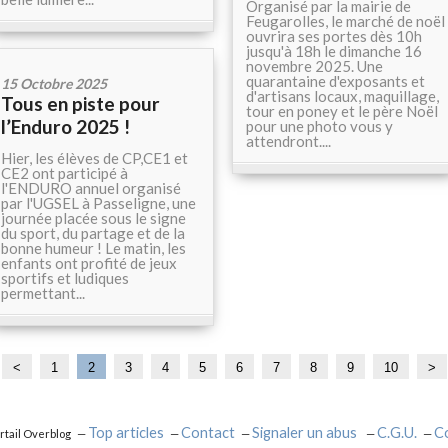
Organisé par la mairie de
Feugarolles, le marché de noël
ouvrira ses portes dès 10h
jusqu'à 18h le dimanche 16
novembre 2025. Une
quarantaine d'exposants et
15 Octobre 2025
d'artisans locaux, maquillage,
Tous en piste pour
tour en poney et le père Noël
l’Enduro 2025 !
pour une photo vous y
attendront....
Hier, les élèves de CP,CE1 et
CE2 ont participé à
l'ENDURO annuel organisé
par l'UGSEL à Passeligne, une
journée placée sous le signe
du sport, du partage et de la
bonne humeur ! Le matin, les
enfants ont profité de jeux
sportifs et ludiques
permettant...
<
1
2
3
4
5
6
7
8
9
10
2
3
>
0
0
Top articles
Contact
Signaler un abus
C.G.U.
Co
rtail Overblog