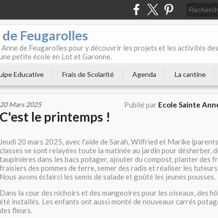
 de Feugarolles
 Anne de Feugarolles pour y découvrir les projets et les activités de
une petite école en Lot et Garonne.
uipe Educative
Frais de Scolarité
Agenda
La cantine
20 Mars 2025
Publié par
Ecole Sainte Ann
C'est le printemps !
Jeudi 20 mars 2025, avec l'aide de Sarah, Wilfried et Marike (parents 
classes se sont relayées toute la matinée au jardin pour désherber, d
taupinières dans les bacs potager, ajouter du compost, planter des f
fraisiers des pommes de terre, semer des radis et réaliser les tuteurs 
Nous avons éclairci les semis de salade et goûté les jeunes pousses.
Dans la cour des nichoirs et des mangeoires pour les oiseaux, des hô
été installés. Les enfants ont aussi monté de nouveaux carrés potage
des fleurs.