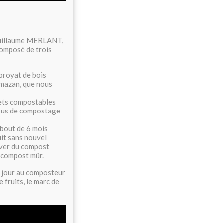
Guillaume MERLANT,
 composé de trois
 broyat de bois
mazan, que nous
chets compostables
ssus de compostage
 bout de 6 mois
uit sans nouvel
ever du compost
u compost mûr.
 jour au composteur
 fruits, le marc de