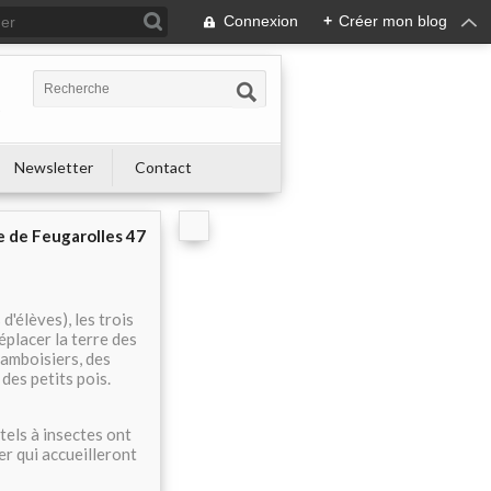
Connexion
+
Créer mon blog
s
Newsletter
Contact
e de Feugarolles 47
d'élèves), les trois
éplacer la terre des
ramboisiers, des
des petits pois.
tels à insectes ont
r qui accueilleront