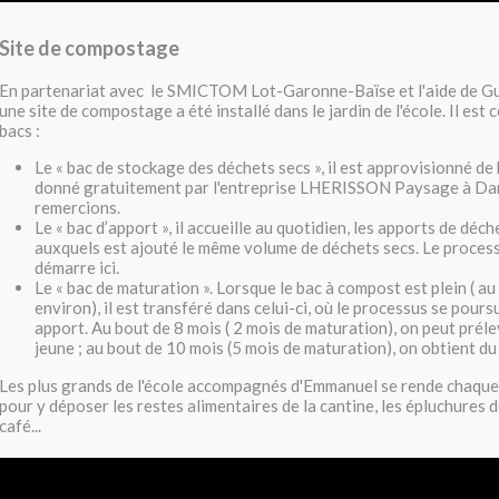
Site de compostage
En partenariat avec le SMICTOM Lot-Garonne-Baïse et l'aide de 
une site de compostage a été installé dans le jardin de l'école. Il est
bacs :
Le « bac de stockage des déchets secs », il est approvisionné de
donné gratuitement par l'entreprise LHERISSON Paysage à Da
remercions.
Le « bac d’apport », il accueille au quotidien, les apports de dé
auxquels est ajouté le même volume de déchets secs. Le proce
démarre ici.
Le « bac de maturation ». Lorsque le bac à compost est plein ( au
environ), il est transféré dans celui-ci, où le processus se pours
apport. Au bout de 8 mois ( 2 mois de maturation), on peut prél
jeune ; au bout de 10 mois (5 mois de maturation), on obtient d
Les plus grands de l'école accompagnés d'Emmanuel se rende chaque
pour y déposer les restes alimentaires de la cantine, les épluchures de
café...