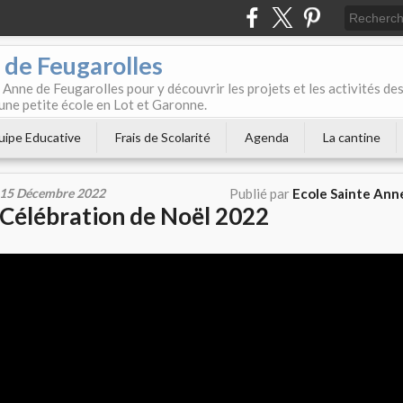
 de Feugarolles
 Anne de Feugarolles pour y découvrir les projets et les activités de
une petite école en Lot et Garonne.
uipe Educative
Frais de Scolarité
Agenda
La cantine
15 Décembre 2022
Publié par
Ecole Sainte Ann
Célébration de Noël 2022