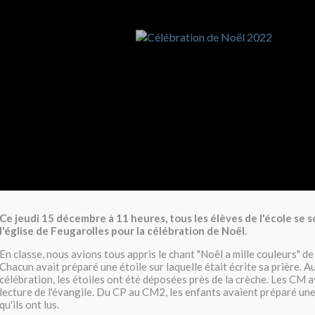
Ce jeudi 15 décembre à 11 heures, tous les élèves de l'école se 
l'église de Feugarolles pour la célébration de Noël.
En classe, nous avions tous appris le chant "Noël a mille couleurs" de
Chacun avait préparé une étoile sur laquelle était écrite sa prière. A
célébration, les étoiles ont été déposées près de la crèche. Les CM a
lecture de l'évangile. Du CP au CM2, les enfants avaient préparé une
qu'ils ont lus.