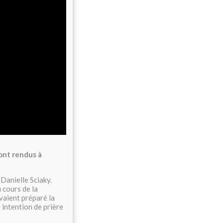
sont rendus à
 Danielle Sciaky.
u cours de la
vaient préparé la
 intention de prière