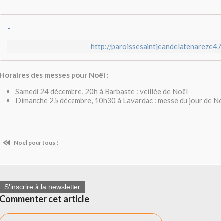
-
http://paroissesaintjeandelatenareze4
Horaires des messes pour Noël :
Samedi 24 décembre, 20h à Barbaste : veillée de Noël
Dimanche 25 décembre, 10h30 à Lavardac : messe du jour de N
Noël pour tous !
S'inscrire à la newsletter
Commenter cet article