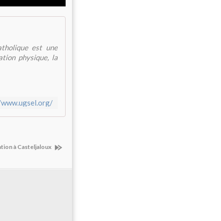
atholique est une
ation physique, la
//www.ugsel.org/
tion à Casteljaloux