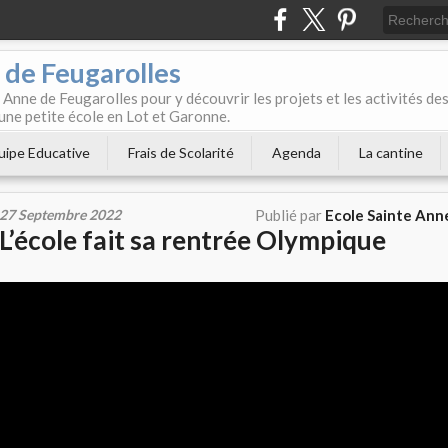
 de Feugarolles
 Anne de Feugarolles pour y découvrir les projets et les activités de
une petite école en Lot et Garonne.
uipe Educative
Frais de Scolarité
Agenda
La cantine
27 Septembre 2022
Publié par
Ecole Sainte Ann
L’école fait sa rentrée Olympique