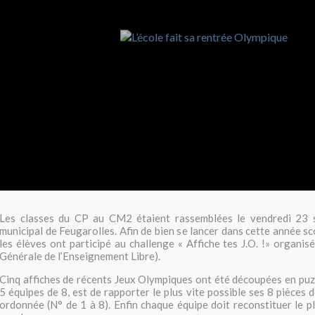
Les classes du CP au CM2 étaient rassemblées le vendredi 23 
municipal de Feugarolles. Afin de bien se lancer dans cette année s
les élèves ont participé au challenge « Affiche tes J.O. !» organis
Générale de l’Enseignement Libre).
Cinq affiches de récents Jeux Olympiques ont été découpées en puzzl
5 équipes de 8, est de rapporter le plus vite possible ses 8 pièces 
ordonnée (N° de 1 à 8). Enfin chaque équipe doit reconstituer le pl