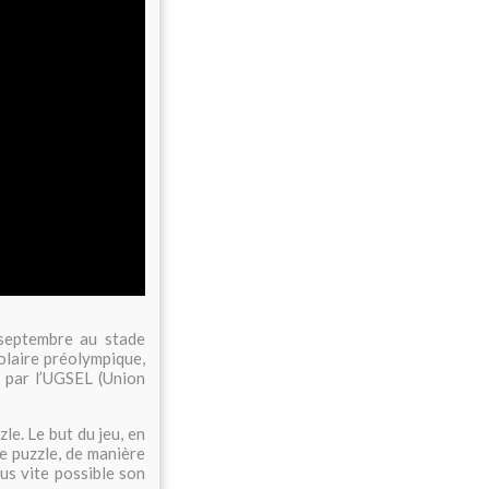
septembre au stade
colaire préolympique,
é par l’UGSEL (Union
e. Le but du jeu, en
de puzzle, de manière
us vite possible son