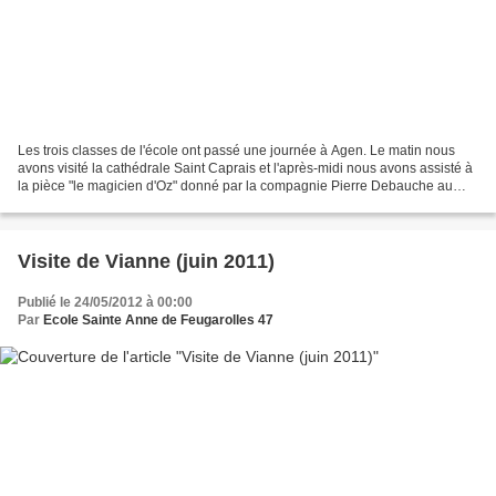
Les trois classes de l'école ont passé une journée à Agen. Le matin nous
avons visité la cathédrale Saint Caprais et l'après-midi nous avons assisté à
la pièce "le magicien d'Oz" donné par la compagnie Pierre Debauche au
théâtre du petit jour sous les...
Visite de Vianne (juin 2011)
Publié le 24/05/2012 à 00:00
Par
Ecole Sainte Anne de Feugarolles 47