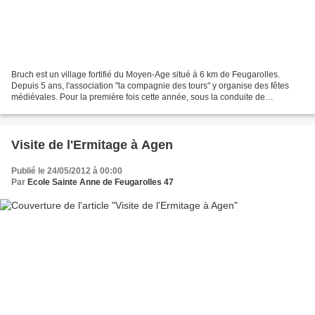
Bruch est un village fortifié du Moyen-Age situé à 6 km de Feugarolles.
Depuis 5 ans, l'association "la compagnie des tours" y organise des fêtes
médiévales. Pour la première fois cette année, sous la conduite de
Dominique Lerouvreur, professeur des écoles...
Visite de l'Ermitage à Agen
Publié le 24/05/2012 à 00:00
Par
Ecole Sainte Anne de Feugarolles 47