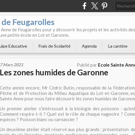
 de Feugarolles
 Anne de Feugarolles pour y découvrir les projets et les activités de
une petite école en Lot et Garonne.
uipe Educative
Frais de Scolarité
Agenda
La cantine
7 Mars 2021
Publié par
Ecole Sainte Ann
Les zones humides de Garonne
Cette année encore, Mr Cédric Butin, responsable de la Fédératio
Pêche et de Protection du Milieu Aquatique du Lot-et-Garonne, est
Sainte Anne pour nous faire découvrir les zones humides de Garonne
Un premier atelier s'intéressait à la biologie des poissons :
qu'es
Comment respire-t-il ? Quel est le rôle de chaque nageoire ? Com
espèces ? Poisson blanc ou carnassier ?
Un deuxième atelier était réservé aux plus grands :
présentation de
cycle de vie (insectes, crustacés, mollusques, gastéropodes, vers… 