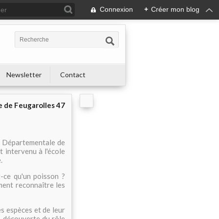
Connexion
+
Créer mon blog
s
Newsletter
Contact
e de Feugarolles 47
n Départementale de
 intervenu à l'école
.
t-ce qu'un poisson ?
ment reconnaître les
s espèces et de leur
), découverte du rôle