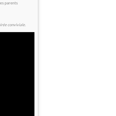
des parents
irée conviviale.