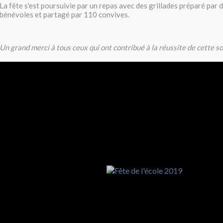
La fête s'est poursuivie par un repas avec des grillades préparé par 
bénévoles et partagé par 110 convives.
Un grand merci à tous ceux qui ont contribué à la réussite de cette so