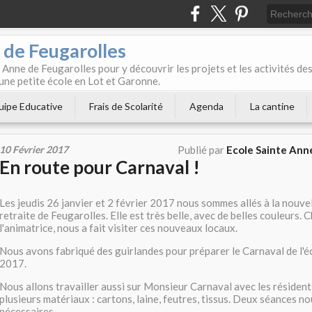
 de Feugarolles
 Anne de Feugarolles pour y découvrir les projets et les activités de
une petite école en Lot et Garonne.
uipe Educative
Frais de Scolarité
Agenda
La cantine
10 Février 2017
Publié par
Ecole Sainte Ann
En route pour Carnaval !
Les jeudis 26 janvier et 2 février 2017 nous sommes allés à la nouve
retraite de Feugarolles. Elle est très belle, avec de belles couleurs. C
l'animatrice, nous a fait visiter ces nouveaux locaux.
Nous avons fabriqué des guirlandes pour préparer le Carnaval de l'éc
2017.
Nous allons travailler aussi sur Monsieur Carnaval avec les résidents
plusieurs matériaux : cartons, laine, feutres, tissus. Deux séances n
nécessaires.