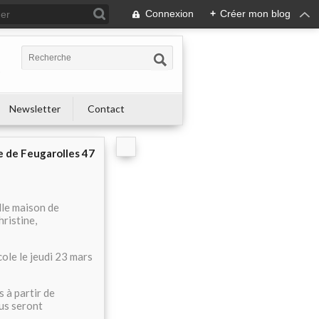
Connexion
+
Créer mon blog
s
Newsletter
Contact
e de Feugarolles 47
lle maison de
hristine,
ole le jeudi 23 mars
 à partir de
ous seront