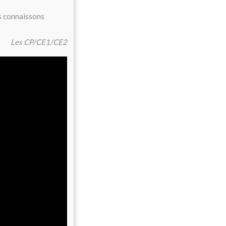
s connaissons
Les CP/CE1/CE2